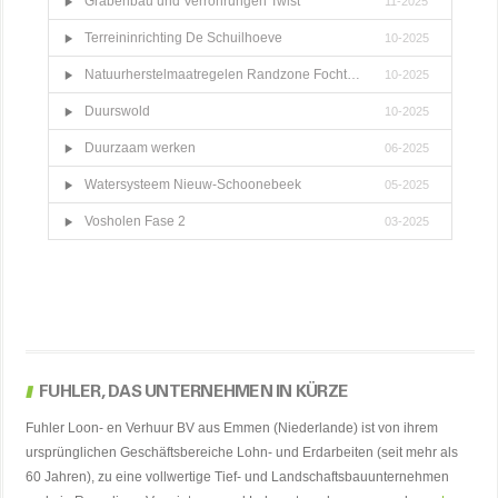
Grabenbau und Verrohrungen Twist
11-2025
Terreininrichting De Schuilhoeve
10-2025
Natuurherstelmaatregelen Randzone Fochteloërveen
10-2025
Duurswold
10-2025
Duurzaam werken
06-2025
Watersysteem Nieuw-Schoonebeek
05-2025
Vosholen Fase 2
03-2025
FUHLER, DAS UNTERNEHMEN IN KÜRZE
Fuhler Loon- en Verhuur BV aus Emmen (Niederlande) ist von ihrem
ursprünglichen Geschäftsbereiche Lohn- und Erdarbeiten (seit mehr als
60 Jahren), zu eine vollwertige Tief- und Landschaftsbauunternehmen