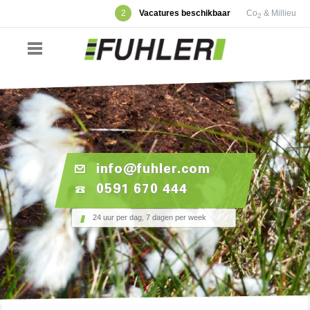
2
Vacatures beschikbaar
Co
& Millieu
2
info@fuhler.com
0591 670 444
24 uur per dag, 7 dagen per week