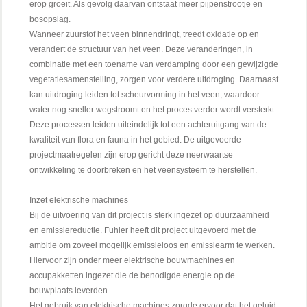
erop groeit. Als gevolg daarvan ontstaat meer pijpenstrootje en
bosopslag.
Wanneer zuurstof het veen binnendringt, treedt oxidatie op en
verandert de structuur van het veen. Deze veranderingen, in
combinatie met een toename van verdamping door een gewijzigde
vegetatiesamenstelling, zorgen voor verdere uitdroging. Daarnaast
kan uitdroging leiden tot scheurvorming in het veen, waardoor
water nog sneller wegstroomt en het proces verder wordt versterkt.
Deze processen leiden uiteindelijk tot een achteruitgang van de
kwaliteit van flora en fauna in het gebied. De uitgevoerde
projectmaatregelen zijn erop gericht deze neerwaartse
ontwikkeling te doorbreken en het veensysteem te herstellen.
Inzet elektrische machines
Bij de uitvoering van dit project is sterk ingezet op duurzaamheid
en emissiereductie. Fuhler heeft dit project uitgevoerd met de
ambitie om zoveel mogelijk emissieloos en emissiearm te werken.
Hiervoor zijn onder meer elektrische bouwmachines en
accupakketten ingezet die de benodigde energie op de
bouwplaats leverden.
Het gebruik van elektrische machines zorgde ervoor dat het geluid