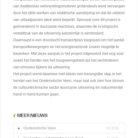
van traditionele verbrandingsmotoren grotendeels werd vervangen
door het stille werken van elektrische aandrijving en dat de uitstoot
van uitlaatgassen sterk werd beperkt. Speciaal voor dit project is
geïnvesteerd in duurzame machines, waarmee de ecologische
voetafdruk van de uitvoering aanzienlijk is verminderd.
Daarnaast is een doordacht transportplan toegepast om het aantal
transportbewegingen en het energieverbruik zoveel mogelijk te
beperken. Met deze aanpak is het project uitgevoerd met oog voor
zowel het herstel van het hoogveengebied als het verminderen
van emissies tijdens de uitvoering.
Het project vormt daarmee niet alleen een belangrijke stap in het
herstel van het Oosteindsche Veen, maar laat ook zien hoe binnen
de cultuurtechnische sector duurzame uitvoering en natuurherstel
hand in hand kunnen gaan.
MEER NIEUWS
Oosteindsche Veen
02-2026