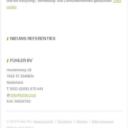
und ein Recycling-, Vermietung- und Lohnunternehmen gewachsen.
Lees
verder
NIEUWS REFERENTIES
FUHLER BV
Handelsweg 1B
7826 TC EMMEN
Nederland
T: 0031-(0)591 670 444
@:
info@fuhler.com
KvK: 04034762
© 2014 Fuhler BV,
Nieuwsarchief
|
Disclaimer
|
Sitemap
|
WKA-gegevens
Website door
Ediso